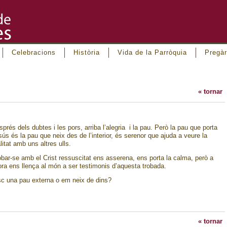
Celebracions
Història
Vida de la Parròquia
Pregàr
« tornar
prés dels dubtes i les pors, arriba l’alegria i la pau. Però la pau que porta
sús és la pau que neix des de l’interior, és serenor que ajuda a veure la
litat amb uns altres ulls.
obar-se amb el Crist ressuscitat ens asserena, ens porta la calma, però a
hora ens llença al món a ser testimonis d’aquesta trobada.
sc una pau externa o em neix de dins?
« tornar