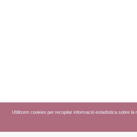
Utilitzem cookies per recopilar informació estadística sobre l
© parroquiadecentelles.com 2013. Tots els drets reservats