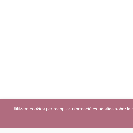
Utilitzem cookies per recopilar informació estadística sobre l
© parroquiadecentelles.com 2013. Tots els drets reservats