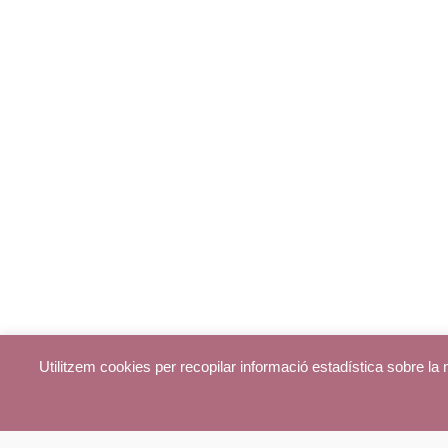
Utilitzem cookies per recopilar informació estadística sobre l
© parroquiadecentelles.com 2013. Tots els drets reservats