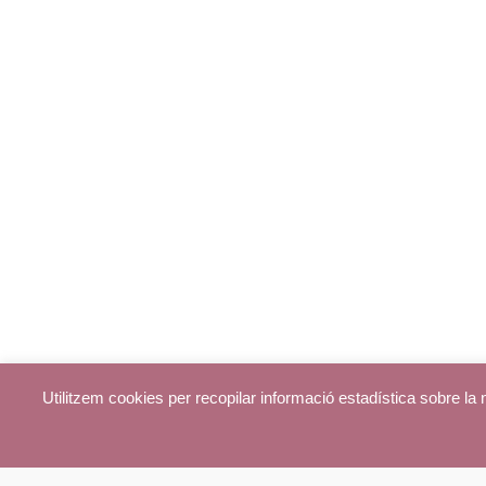
Utilitzem cookies per recopilar informació estadística sobre l
© parroquiadecentelles.com 2013. Tots els drets reservats