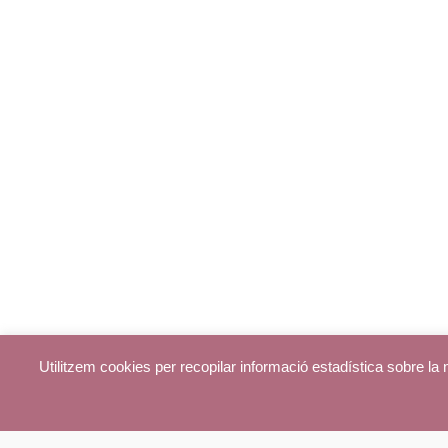
Utilitzem cookies per recopilar informació estadística sobre l
© parroquiadecentelles.com 2013. Tots els drets reservats