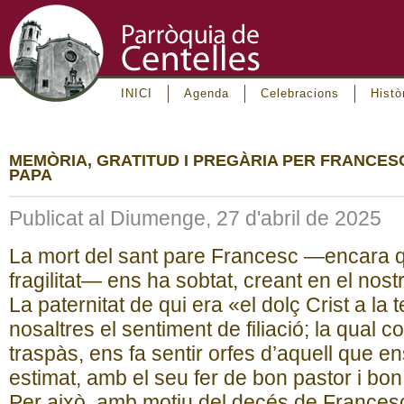
INICI
Agenda
Celebracions
Histò
MEMÒRIA, GRATITUD I PREGÀRIA PER FRANCES
PAPA
Publicat al Diumenge, 27 d'abril de 2025
La mort del sant pare Francesc —encara 
fragilitat— ens ha sobtat, creant en el nost
La paternitat de qui era «el dolç Crist a la 
nosaltres el sentiment de filiació; la qual c
traspàs, ens fa sentir orfes d’aquell que 
estimat, amb el seu fer de bon pastor i bon
Per això, amb motiu del decés de Frances