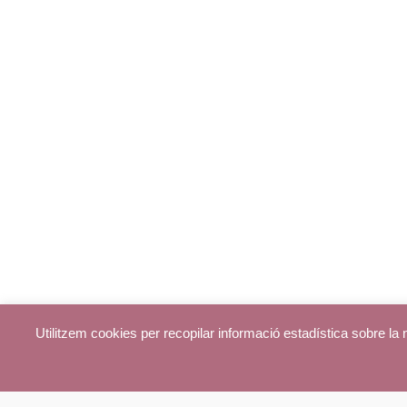
Utilitzem cookies per recopilar informació estadística sobre l
© parroquiadecentelles.com 2013. Tots els drets reservats