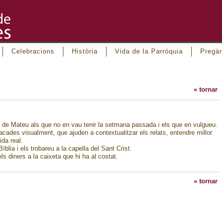
Celebracions
Història
Vida de la Parròquia
Pregàr
« tornar
i de Mateu als que no en vau tenir la setmana passada i els que en vulgueu.
cades visualment, que ajuden a contextualitzar els relats, entendre millor
ida real.
blia i els trobareu a la capella del Sant Crist.
ls diners a la caixeta que hi ha al costat.
« tornar