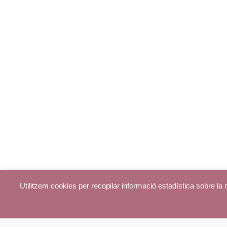
Utilitzem cookies per recopilar informació estadística sobre l
© parroquiadecentelles.com 2013. Tots els drets reservats