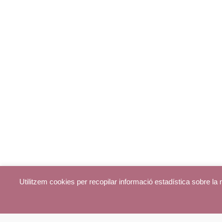
Utilitzem cookies per recopilar informació estadística sobre l
© parroquiadecentelles.com 2013. Tots els drets reservats