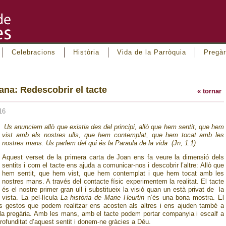
Celebracions
Història
Vida de la Parròquia
Pregàr
ana: Redescobrir el tacte
« tornar
16
Us anunciem allò que existia des del principi, allò que hem sentit, que hem
vist amb els nostres ulls, que hem contemplat, que hem tocat amb les
nostres mans. Us parlem del qui és la Paraula de la vida (Jn, 1.1)
Aquest verset de la primera carta de Joan ens fa veure la dimensió dels
sentits i com el tacte ens ajuda a comunicar-nos i descobrir l’altre: Allò que
hem sentit, que hem vist, que hem contemplat i que hem tocat amb les
nostres mans. A través del contacte físic experimentem la realitat. El tacte
és el nostre primer gran ull i substitueix la visió quan un està privat de la
vista. La pel·lícula
La història de Marie Heurtin
n’és una bona mostra. El
ls gestos que podem realitzar ens acosten als altres i ens ajuden també a
la pregària. Amb les mans, amb el tacte podem portar companyia i escalf a
profunditat d’aquest sentit i donem-ne gràcies a Déu.