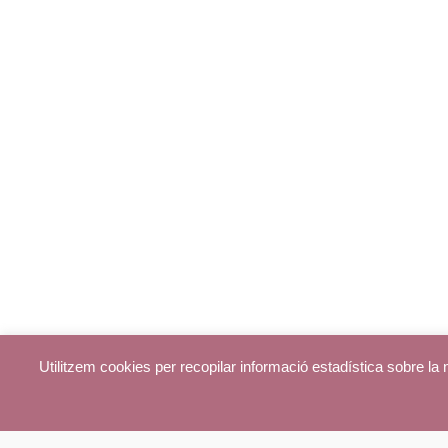
Utilitzem cookies per recopilar informació estadística sobre l
© parroquiadecentelles.com 2013. Tots els drets reservats