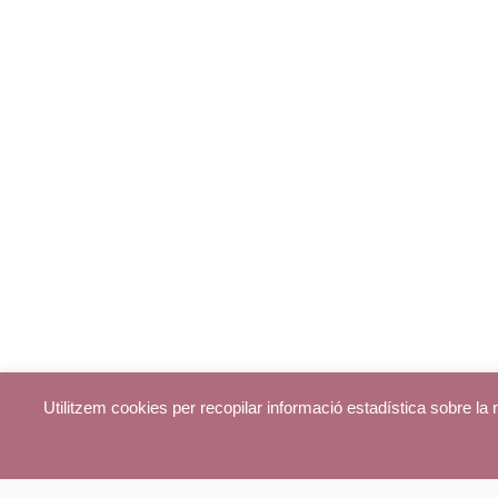
Utilitzem cookies per recopilar informació estadística sobre l
© parroquiadecentelles.com 2013. Tots els drets reservats