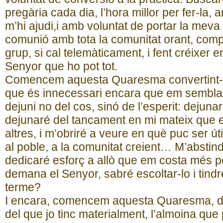
pregària cada dia, l’hora millor per fer-la,
m’hi ajudi,i amb voluntat de portar la meva 
comunió amb tota la comunitat orant, compa
grup, si cal telemàticament, i fent créixer e
Senyor que ho pot tot.
Comencem aquesta Quaresma convertint-me 
que és innecessari encara que em sembla 
dejuni no del cos, sinó de l’esperit: dejunar
dejunaré del tancament en mi mateix que e
altres, i m’obriré a veure en què puc ser úti
al poble, a la comunitat creient… M’abstind
dedicaré esforç a allò que em costa més 
demana el Senyor, sabré escoltar-lo i tindr
terme?
I encara, comencem aquesta Quaresma, d
del que jo tinc materialment, l’almoina que