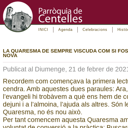
INICI
Agenda
Celebracions
Histò
LA QUARESMA DE SEMPRE VISCUDA COM SI FO
NOVA
Publicat al Diumenge, 21 de febrer de 202
Recordem com començava la primera lectu
cendra. Amb aquestes dues paraules: Ara,
l’evangeli hi trobàvem a què ens hem de con
dejuni i a l’almoina, l’ajuda als altres. Són 
Quaresma, no és nou això.
Per tant comencem aquesta Quaresma amb
voluntat de conversió a la pràctica: Busca