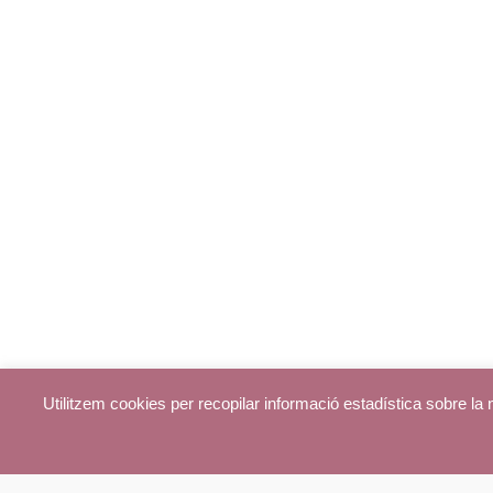
Utilitzem cookies per recopilar informació estadística sobre l
© parroquiadecentelles.com 2013. Tots els drets reservats