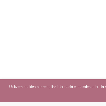
Utilitzem cookies per recopilar informació estadística sobre l
© parroquiadecentelles.com 2013. Tots els drets reservats