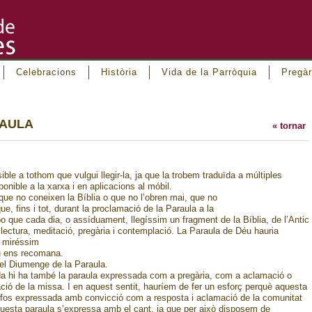
Celebracions
Història
Vida de la Parròquia
Pregàr
RAULA
« tornar
ble a tothom que vulgui llegir-la, ja que la trobem traduïda a múltiples
ponible a la xarxa i en aplicacions al móbil.
s que no coneixen la Bíblia o que no l’obren mai, que no
, fins i tot, durant la proclamació de la Paraula a la
o que cada dia, o assíduament, llegíssim un fragment de la Bíblia, de l’Antic
lectura, meditació, pregària i contemplació. La Paraula de Déu hauria
ue miréssim
éu ens recomana.
del Diumenge de la Paraula.
lida hi ha també la paraula expressada com a pregària, com a aclamació o
ió de la missa. I en aquest sentit, hauríem de fer un esforç perquè aquesta
i fos expressada amb convicció com a resposta i aclamació de la comunitat
questa paraula s’expressa amb el cant, ja que per això disposem de