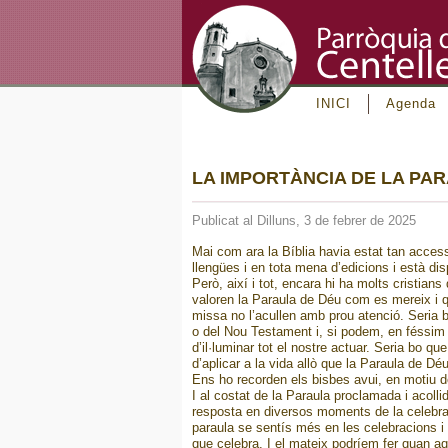
INICI
Agenda
LA IMPORTÀNCIA DE LA PA
Publicat al Dilluns, 3 de febrer de 2025
Mai com ara la Bíblia havia estat tan accessi
llengües i en tota mena d’edicions i està dis
Però, així i tot, encara hi ha molts cristian
valoren la Paraula de Déu com es mereix i que
missa no l’acullen amb prou atenció. Seria b
o del Nou Testament i, si podem, en féssim 
d’il·luminar tot el nostre actuar. Seria bo q
d’aplicar a la vida allò que la Paraula de D
Ens ho recorden els bisbes avui, en motiu 
I al costat de la Paraula proclamada i acol
resposta en diversos moments de la celebrac
paraula se sentís més en les celebracions 
que celebra. I el mateix podríem fer quan a