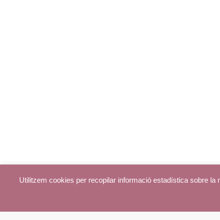
Utilitzem cookies per recopilar informació estadística sobre l
© parroquiadecentelles.com 2013. Tots els drets reservats