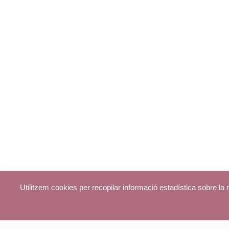
Utilitzem cookies per recopilar informació estadística sobre l
© parroquiadecentelles.com 2013. Tots els drets reservats