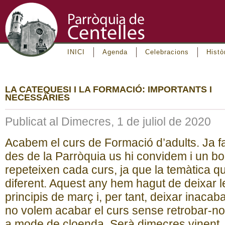
INICI
Agenda
Celebracions
Histò
LA CATEQUESI I LA FORMACIÓ: IMPORTANTS I
NECESSÀRIES
Publicat al Dimecres, 1 de juliol de 2020
Acabem el curs de Formació d’adults. Ja 
des de la Parròquia us hi convidem i un 
repeteixen cada curs, ja que la temàtica q
diferent. Aquest any hem hagut de deixar l
principis de març i, per tant, deixar inacaba
no volem acabar el curs sense retrobar-nos
a mode de cloenda. Serà dimecres vinent, e