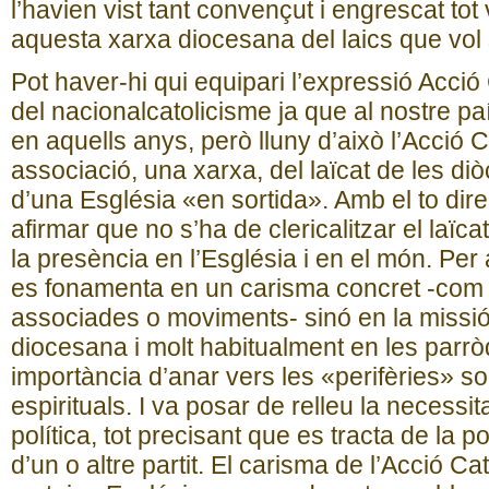
l’havien vist tant convençut i engrescat tot 
aquesta xarxa diocesana del laics que vol s
Pot haver-hi qui equipari l’expressió Acció
del nacionalcatolicisme ja que al nostre paí
en aquells anys, però lluny d’això l’Acció 
associació, una xarxa, del laïcat de les di
d’una Església «en sortida». Amb el to dire
afirmar que no s’ha de clericalitzar el laïca
la presència en l’Església i en el món. Per 
es fonamenta en un carisma concret -com al
associades o moviments- sinó en la missió 
diocesana i molt habitualment en les parròq
importància d’anar vers les «perifèries» so
espirituals. I va posar de relleu la necessit
política, tot precisant que es tracta de la p
d’un o altre partit. El carisma de l’Acció Ca