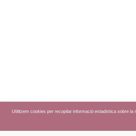
Utilitzem cookies per recopilar informació estadística sobre l
© parroquiadecentelles.com 2013. Tots els drets reservats