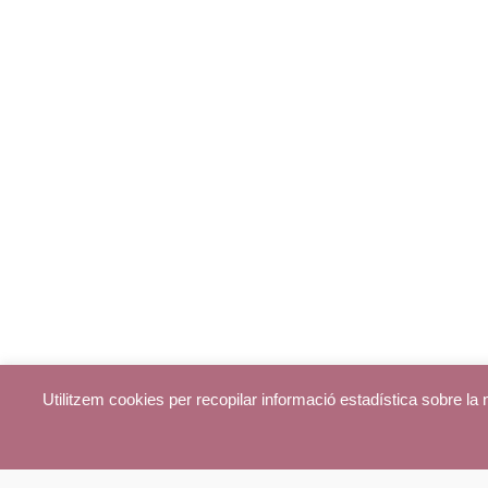
Utilitzem cookies per recopilar informació estadística sobre l
© parroquiadecentelles.com 2013. Tots els drets reservats