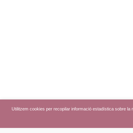
Utilitzem cookies per recopilar informació estadística sobre l
© parroquiadecentelles.com 2013. Tots els drets reservats