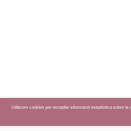
Utilitzem cookies per recopilar informació estadística sobre l
© parroquiadecentelles.com 2013. Tots els drets reservats