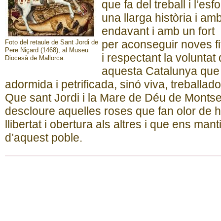
que fa del treball i l’e
una llarga història i am
endavant i amb un fort a
per aconseguir noves f
Foto del retaule de Sant Jordi de
Pere Niçard (1468), al Museu
i respectant la voluntat
Diocesà de Mallorca.
aquesta Catalunya que
adormida i petrificada, sinó viva, treballado
Que sant Jordi i la Mare de Déu de Montse
descloure aquelles roses que fan olor de h
llibertat i obertura als altres i que ens man
d’aquest poble.