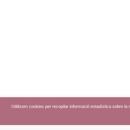
Utilitzem cookies per recopilar informació estadística sobre l
© parroquiadecentelles.com 2013. Tots els drets reservats