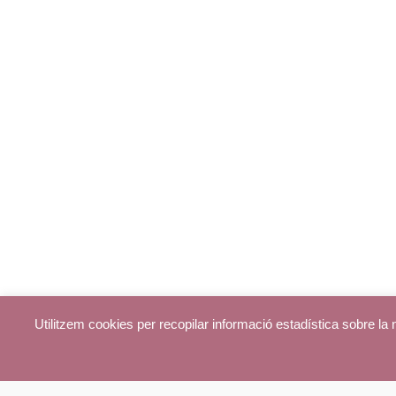
Utilitzem cookies per recopilar informació estadística sobre l
© parroquiadecentelles.com 2013. Tots els drets reservats