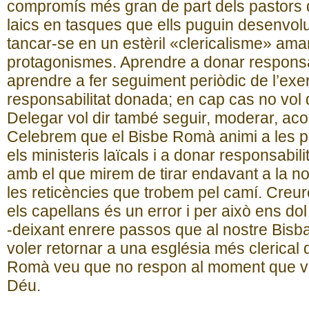
compromís més gran de part dels pastors d
laics en tasques que ells puguin desenvo
tancar-se en un estèril «clericalisme» ama
protagonismes. Aprendre a donar responsab
aprendre a fer seguiment periòdic de l’exe
responsabilitat donada; en cap cas no vol 
Delegar vol dir també seguir, moderar, ac
Celebrem que el Bisbe Romà animi a les 
els ministeris laïcals i a donar responsabili
amb el que mirem de tirar endavant a la no
les reticències que trobem pel camí. Creur
els capellans és un error i per això ens d
-deixant enrere passos que al nostre Bisba
voler retornar a una església més clerical 
Romà veu que no respon al moment que v
Déu.