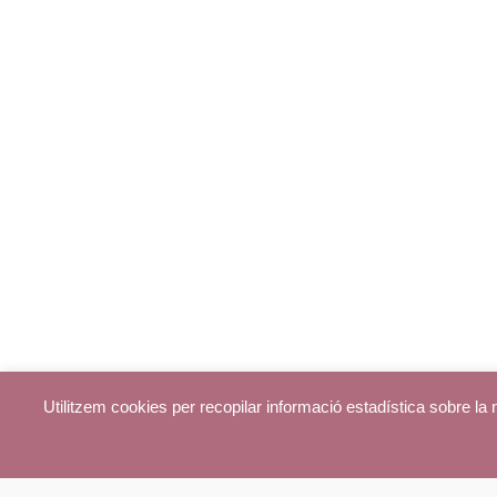
Utilitzem cookies per recopilar informació estadística sobre l
© parroquiadecentelles.com 2013. Tots els drets reservats