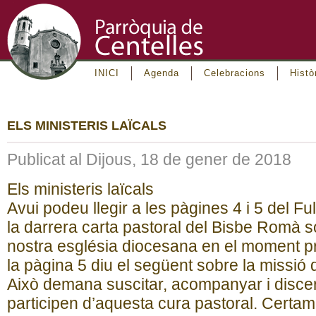
INICI
Agenda
Celebracions
Histò
ELS MINISTERIS LAÏCALS
Publicat al Dijous, 18 de gener de 2018
Els ministeris laïcals
Avui podeu llegir a les pàgines 4 i 5 del Fu
la darrera carta pastoral del Bisbe Romà s
nostra església diocesana en el moment pr
la pàgina 5 diu el següent sobre la missió d
Això demana suscitar, acompanyar i discern
participen d’aquesta cura pastoral. Cert