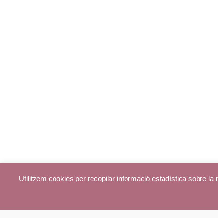
Utilitzem cookies per recopilar informació estadística sobre l
© parroquiadecentelles.com 2013. Tots els drets reservats