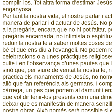
complir-los. Tot altra forma d’estimar Jesús
enganyosa.
Per tant la nostra vida, el nostre parlar i act
manera de parlar i d’actuar de Jesús. No p
a la pregària, encara que no hi pot faltar, 
pregària encarnada, no intimista o espiritu
reduir la nostra fe a saber moltes coses d
bé el que ens diu a l’evangeli. No podem re
celebracions o a unes pràctiques religios
culte i en l’observança d’unes pautes que 
sinó que, per viure de veritat la nostra fe, 
pràctica els manaments de Jesús, no nom
allò que fan referència als germans. I comp
càrrega, un pes que portem al damunt i e
que vol dir tenir-los presents com una dime
deixar que es manifestin de manera senzill
nostra obrar. Això només serà possible si 