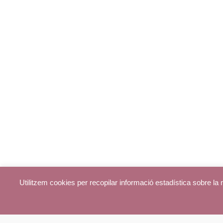
Utilitzem cookies per recopilar informació estadística sobre l
© parroquiadecentelles.com 2013. Tots els drets reservats