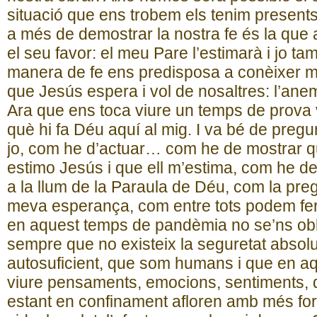
situació que ens trobem els tenim present
a més de demostrar la nostra fe és la que 
el seu favor: el meu Pare l’estimarà i jo t
manera de fe ens predisposa a conèixer m
que Jesús espera i vol de nosaltres: l’an
Ara que ens toca viure un temps de prova
què hi fa Déu aquí al mig. I va bé de pregu
jo, com he d’actuar… com he de mostrar qu
estimo Jesús i que ell m’estima, com he de 
a la llum de la Paraula de Déu, com la preg
meva esperança, com entre tots podem fer
en aquest temps de pandèmia no se’ns obl
sempre que no existeix la seguretat absol
autosuficient, que som humans i que en 
viure pensaments, emocions, sentiments, d
estant en confinament afloren amb més forç