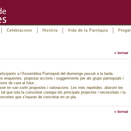
Celebracions
Història
Vida de la Parròquia
Pregàr
« tornar
articipants a l’Assemblea Parroquial del diumenge passat a la tarda.
les enquestes, proposar accions i suggeriments per als grups parroquials i
ions de cara al futur…
aver en van sortir propostes i valoracions. Les més repetides: afavorir les
 tal que tota la comunitat conegui els principals projectes i necessitats i la
ncretes que s’hauran de concretar en un pla.
« tornar