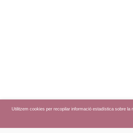
Utilitzem cookies per recopilar informació estadística sobre l
© parroquiadecentelles.com 2013. Tots els drets reservats