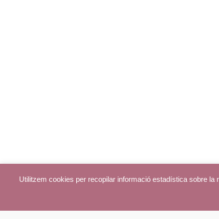
Utilitzem cookies per recopilar informació estadística sobre l
© parroquiadecentelles.com 2013. Tots els drets reservats