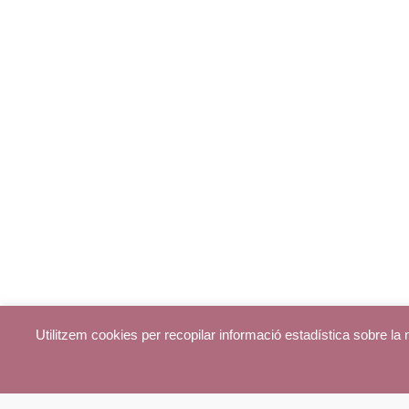
Utilitzem cookies per recopilar informació estadística sobre l
© parroquiadecentelles.com 2013. Tots els drets reservats