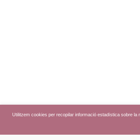
Utilitzem cookies per recopilar informació estadística sobre l
© parroquiadecentelles.com 2013. Tots els drets reservats