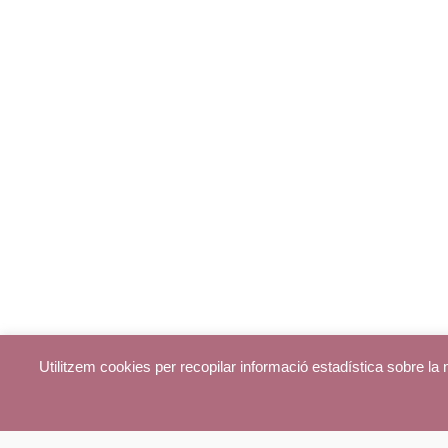
Utilitzem cookies per recopilar informació estadística sobre l
© parroquiadecentelles.com 2013. Tots els drets reservats