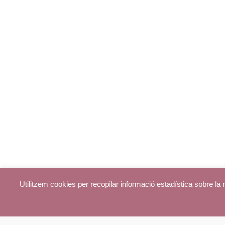
Utilitzem cookies per recopilar informació estadística sobre l
© parroquiadecentelles.com 2013. Tots els drets reservats