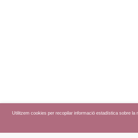
Utilitzem cookies per recopilar informació estadística sobre l
© parroquiadecentelles.com 2013. Tots els drets reservats