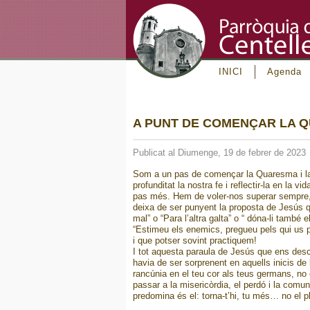
INICI
Agenda
A PUNT DE COMENÇAR LA 
Publicat al Diumenge, 19 de febrer de 2023
Som a un pas de començar la Quaresma i la P
profunditat la nostra fe i reflectir-la en la
pas més. Hem de voler-nos superar sempre, ta
deixa de ser punyent la proposta de Jesús qu
mal” o “Para l’altra galta” o “ dóna-li també
“Estimeu els enemics, pregueu pels qui us p
i que potser sovint practiquem!
I tot aquesta paraula de Jesús que ens descon
havia de ser sorprenent en aquells inicis de 
rancúnia en el teu cor als teus germans, no 
passar a la misericòrdia, el perdó i la comu
predomina és el: torna-t’hi, tu més… no el 