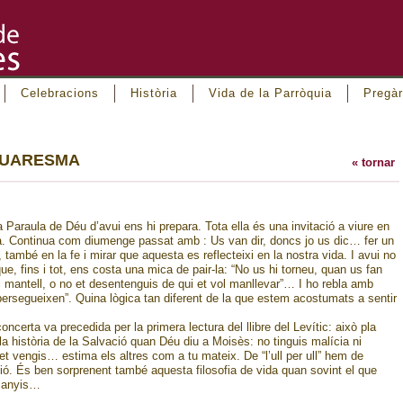
Celebracions
Història
Vida de la Parròquia
Pregàr
QUARESMA
« tornar
araula de Déu d’avui ens hi prepara. Tota ella és una invitació a viure en
 vida. Continua com diumenge passat amb : Us van dir, doncs jo us dic… fer un
mbé en la fe i mirar que aquesta es reflecteixi en la nostra vida. I avui no
e, fins i tot, ens costa una mica de pair-la: “No us hi torneu, quan us fan
 el mantell, o no et desentenguis de qui et vol manllevar”… I ho rebla amb
ersegueixen”. Quina lògica tan diferent de la que estem acostumats a sentir
certa va precedida per la primera lectura del llibre del Levític: això pla
la història de la Salvació quan Déu diu a Moisès: no tinguis malícia ni
et vengis… estima els altres com a tu mateix. De “l’ull per ull” hem de
nió. És ben sorprenent també aquesta filosofia de vida quan sovint el que
planyis…