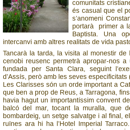
comunitats cristian
és casual que el p
s’anomeni Constant
portarà primer a l
Baptista. Una opo
intercanvi amb altres realitats de vida past
Tancarà la tarda, la visita al monestir de 
cenobi reusenc permetrà apropar-nos a
fundada per Santa Clara, seguint l’e
d’Assís, però amb les seves especificitats 
Les Clarisses són un orde important a Ca
que ben a prop de Reus, a Tarragona, fins
havia hagut un importantíssim convent de 
balcó del mar, tocant la muralla, que 
bombardeig, un setge salvatge i al final, e
ruïnes ara hi ha l’Hotel Imperial Tarrac