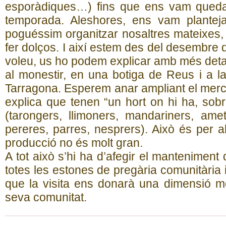
esporàdiques…) fins que ens vam quedar
temporada. Aleshores, ens vam plantej
poguéssim organitzar nosaltres mateixes, 
fer dolços. I així estem des del desembre
voleu, us ho podem explicar amb més deta
al monestir, en una botiga de Reus i a la
Tarragona. Esperem anar ampliant el merc
explica que tenen “un hort on hi ha, sobre
(tarongers, llimoners, mandariners, ametl
pereres, parres, nesprers). Això és per a
producció no és molt gran.
A tot això s’hi ha d’afegir el manteniment 
totes les estones de pregària comunitària
que la visita ens donarà una dimensió mé
seva comunitat.