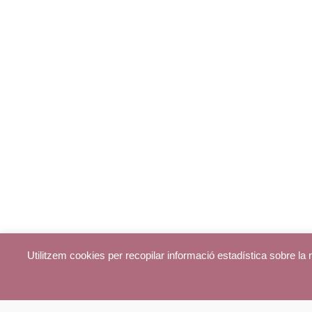
Utilitzem cookies per recopilar informació estadística sobre l
© parroquiadecentelles.com 2013. Tots els drets reservats