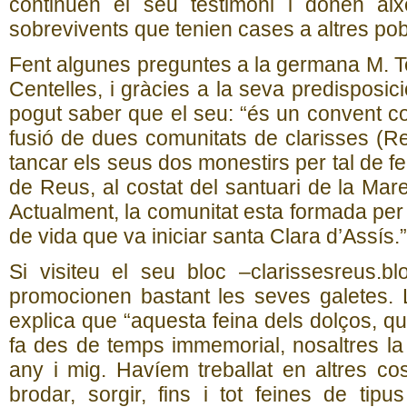
continuen el seu testimoni i donen ai
sobrevivents que tenien cases a altres po
Fent algunes preguntes a la germana M. Te
Centelles, i gràcies a la seva predisposic
pogut saber que el seu: “és un convent cons
fusió de dues comunitats de clarisses (R
tancar els seus dos monestirs per tal de fe
de Reus, al costat del santuari de la Mar
Actualment, la comunitat esta formada per 1
de vida que va iniciar santa Clara d’Assís.”
Si visiteu el seu bloc –clarissesreus.b
promocionen bastant les seves galetes
explica que “aquesta feina dels dolços, q
fa des de temps immemorial, nosaltres l
any i mig. Havíem treballat en altres co
brodar, sorgir, fins i tot feines de tipus