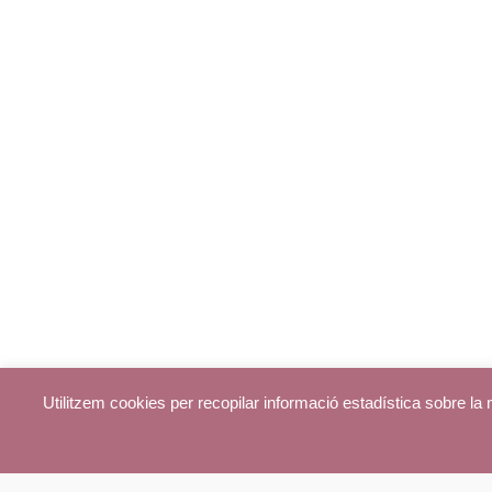
Utilitzem cookies per recopilar informació estadística sobre l
© parroquiadecentelles.com 2013. Tots els drets reservats