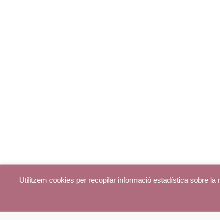
Utilitzem cookies per recopilar informació estadística sobre l
© parroquiadecentelles.com 2013. Tots els drets reservats