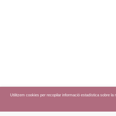
Utilitzem cookies per recopilar informació estadística sobre l
© parroquiadecentelles.com 2013. Tots els drets reservats