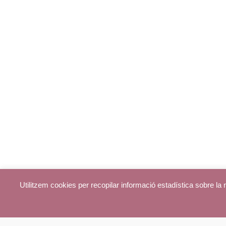
Utilitzem cookies per recopilar informació estadística sobre l
© parroquiadecentelles.com 2013. Tots els drets reservats