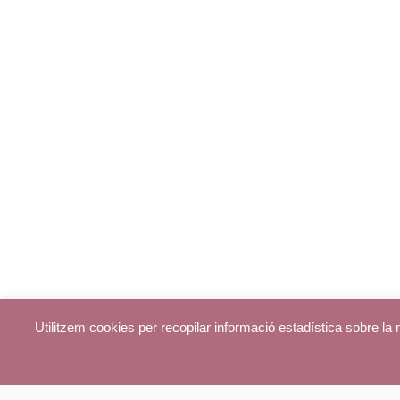
Utilitzem cookies per recopilar informació estadística sobre l
© parroquiadecentelles.com 2013. Tots els drets reservats