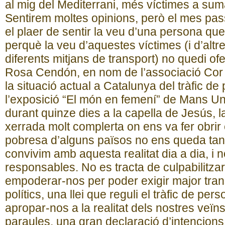
al mig del Mediterrani, més víctimes a sumar 
Sentirem moltes opinions, però el mes pas
el plaer de sentir la veu d’una persona qu
perquè la veu d’aquestes víctimes (i d’altr
diferents mitjans de transport) no quedi of
Rosa Cendón, en nom de l’associació Cor 
la situació actual a Catalunya del tràfic de
l’exposició “El món en femení” de Mans Un
durant quinze dies a la capella de Jesús, 
xerrada molt complerta on ens va fer obrir e
pobresa d’alguns països no ens queda tan
convivim amb aquesta realitat dia a dia, i
responsables. No es tracta de culpabilitzar a
empoderar-nos per poder exigir major tran
polítics, una llei que reguli el tràfic de per
apropar-nos a la realitat dels nostres veïn
paraules, una gran declaració d’intencions