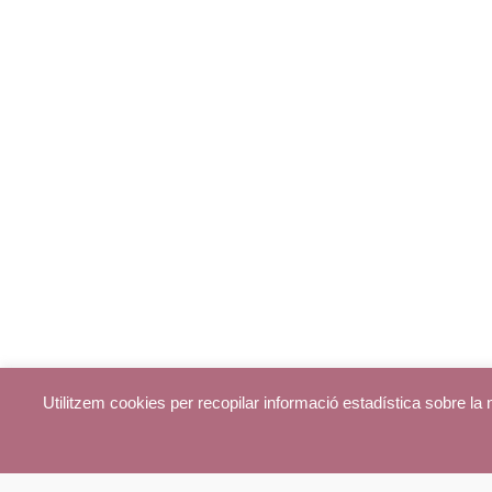
Utilitzem cookies per recopilar informació estadística sobre l
© parroquiadecentelles.com 2013. Tots els drets reservats