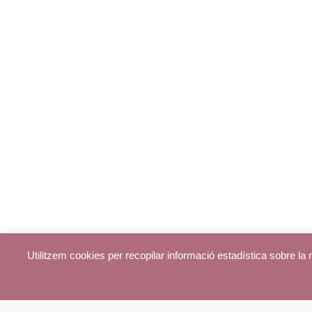
Utilitzem cookies per recopilar informació estadística sobre l
© parroquiadecentelles.com 2013. Tots els drets reservats