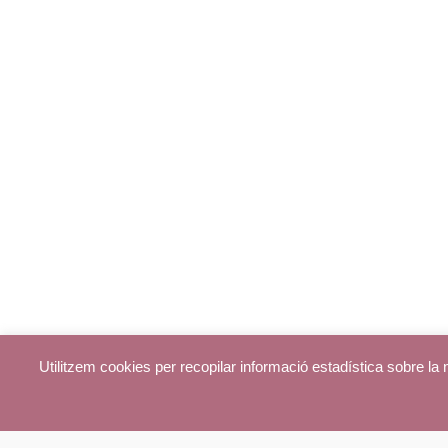
Utilitzem cookies per recopilar informació estadística sobre l
© parroquiadecentelles.com 2013. Tots els drets reservats