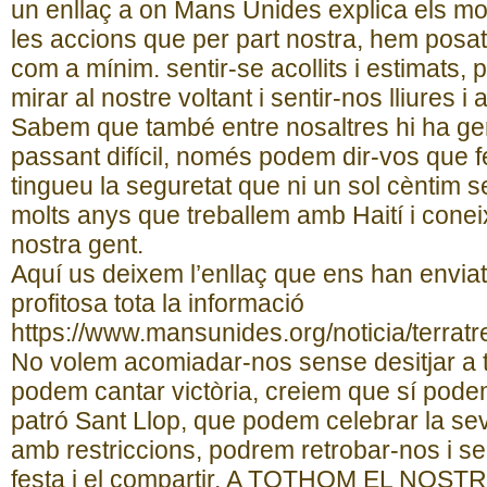
un enllaç a on Mans Unides explica els mom
les accions que per part nostra, hem posa
com a mínim. sentir-se acollits i estimats,
mirar al nostre voltant i sentir-nos lliures i
Sabem que també entre nosaltres hi ha g
passant difícil, només podem dir-vos que 
tingueu la seguretat que ni un sol cèntim s
molts anys que treballem amb Haití i cone
nostra gent.
Aquí us deixem l’enllaç que ens han envia
profitosa tota la informació
https://www.mansunides.org/noticia/terratr
No volem acomiadar-nos sense desitjar a t
podem cantar victòria, creiem que sí pode
patró Sant Llop, que podem celebrar la se
amb restriccions, podrem retrobar-nos i se
festa i el compartir, A TOTHOM EL NO