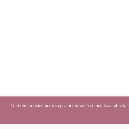
Utilitzem cookies per recopilar informació estadística sobre l
© parroquiadecentelles.com 2013. Tots els drets reservats