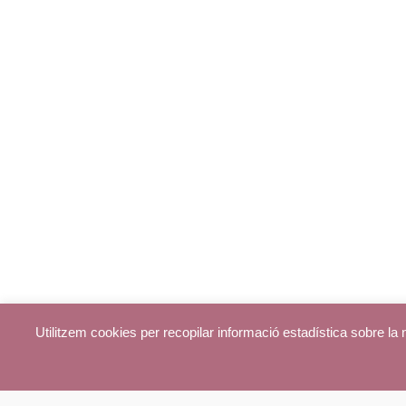
Utilitzem cookies per recopilar informació estadística sobre l
© parroquiadecentelles.com 2013. Tots els drets reservats