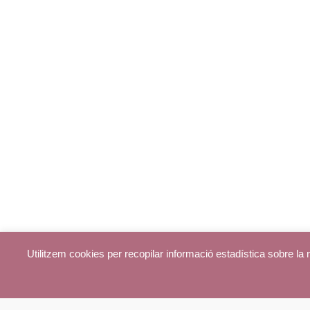
Utilitzem cookies per recopilar informació estadística sobre l
© parroquiadecentelles.com 2013. Tots els drets reservats