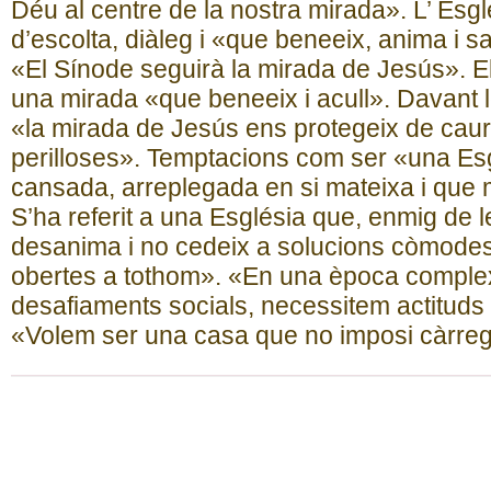
Déu al centre de la nostra mirada». L’ Esgl
d’escolta, diàleg i «que beneeix, anima i sa
«El Sínode seguirà la mirada de Jesús». E
una mirada «que beneeix i acull». Davant le
«la mirada de Jesús ens protegeix de cau
perilloses». Temptacions com ser «una Esgl
cansada, arreplegada en si mateixa i que m
S’ha referit a una Església que, enmig de 
desanima i no cedeix a solucions còmodes
obertes a tothom». «En una època compl
desafiaments socials, necessitem actituds 
«Volem ser una casa que no imposi càrregu