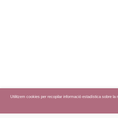
Utilitzem cookies per recopilar informació estadística sobre l
© parroquiadecentelles.com 2013. Tots els drets reservats