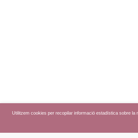
Utilitzem cookies per recopilar informació estadística sobre l
© parroquiadecentelles.com 2013. Tots els drets reservats